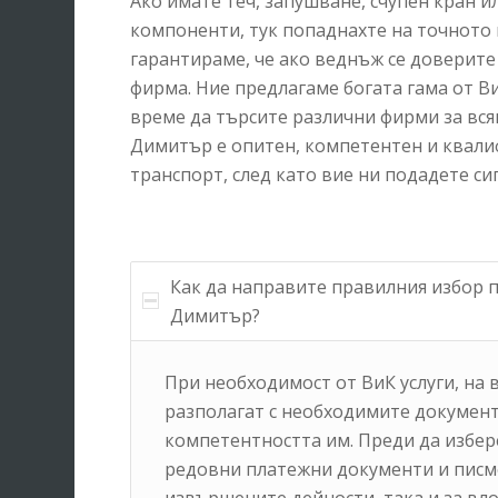
Ако имате теч, запушване, счупен кран и
компоненти, тук попаднахте на точното 
гарантираме, че ако веднъж се доверите 
фирма. Ние предлагаме богата гама от ВиК
време да търсите различни фирми за вс
Димитър е опитен, компетентен и квали
транспорт, след като вие ни подадете си
Как да направите правилния избор 
Димитър?
При необходимост от ВиК услуги, на
разполагат с необходимите документ
компетентността им. Преди да избер
редовни платежни документи и писме