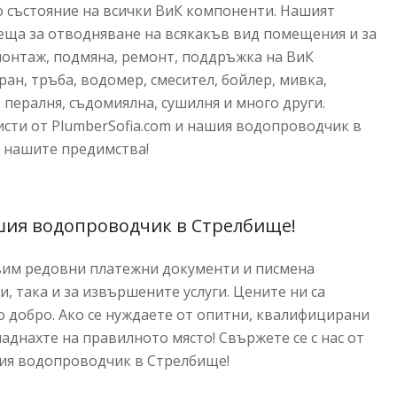
 състояние на всички ВиК компоненти. Нашият
ща за отводняване на всякакъв вид помещения и за
монтаж, подмяна, ремонт, поддръжка на ВиК
ран, тръба, водомер, смесител, бойлер, мивка,
, пералня, съдомиялна, сушилня и много други.
сти от PlumberSofia.com и нашия водопроводчик в
в нашите предимства!
ашия водопроводчик в Стрелбище!
авим редовни платежни документи и писмена
, така и за извършените услуги. Цените ни са
 добро. Ако се нуждаете от опитни, квалифицирани
днахте на правилното място! Свържете се с нас от
шия водопроводчик в Стрелбище!