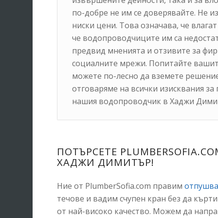
извършените дейности, така и за вл
по-добре не им се доверявайте. Не и
ниски цени. Това означава, че влага
че водопроводчиците им са недоста
предвид мненията и отзивите за фирм
социалните мрежи. Попитайте вашите 
можете по-лесно да вземете решение.
отговаряме на всички изисквания за
нашия водопроводчик в Хаджи Димитъ
ПОТЪРСЕТЕ PLUMBERSOFIA.C
ХАДЖИ ДИМИТЪР!
Ние от PlumberSofia.com правим
отпушва
течове и вадим счупен кран без да кърт
от най-високо качество. Можем да напра