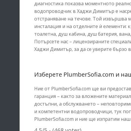
диагностика показва моментното реално
водопроводчик в Хаджи Димитър е насре
отстраняване на течове. Той извършва 
инсталация и на отделните ѝ елементи: к
тоалетна, душ кабина, душ батерия, вана
Потърсете нас – лицензираните специали
Хаджи Димитър, за да се уверите бързо 
Изберете PlumberSofia.com и н
Ние от PlumberSofia.com ще ви предост
гаранция – както за вложените материали
достъпни, а обслужването – неповторимо
и компетентни водопроводчици, тук попа
PlumberSofia.com и ние ще изпратим на
4.5/5 - (468 votes)