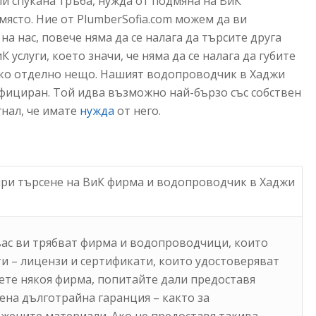
ли спукана тръба, нужда от подмяна на ВиК
място. Ние от PlumberSofia.com можем да ви
на нас, повече няма да се налага да търсите друга
 услуги, което значи, че няма да се налага да губите
яко отделно нещо. Нашият водопроводчик в Хаджи
фициран. Той идва възможно най-бързо със собствен
гнал, че имате
нужда
от него.
при търсене на ВиК фирма и водопроводчик в Хаджи
 вас ви трябват фирма и водопроводчици, които
и – лицензи и сертификати, които удостоверяват
ете някоя фирма, попитайте дали предоставя
на дълготрайна гаранция – както за