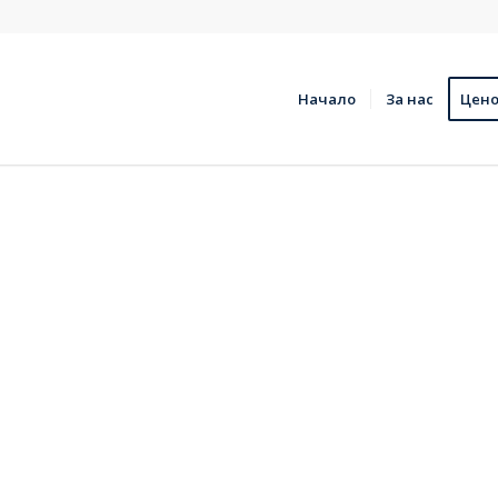
Начало
За нас
Цено