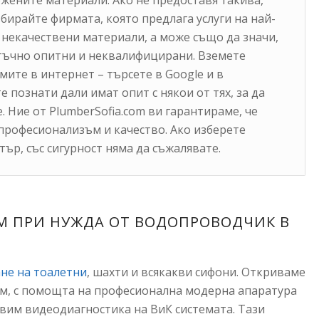
ожените материали. Ако не предоставя такива,
збирайте фирмата, която предлага услуги на най-
т некачествени материали, а може също да значи,
тъчно опитни и неквалифицирани. Вземете
ите в интернет – търсете в Google и в
познати дали имат опит с някои от тях, за да
 Ние от PlumberSofia.com ви гарантираме, че
 професионализъм и качество. Ако изберете
р, със сигурност няма да съжалявате.
OM ПРИ НУЖДА ОТ ВОДОПРОВОДЧИК В
не на тоалетни
, шахти и всякакви сифони. Откриваме
им, с помощта на професионална модерна апаратура
вим видеодиагностика на ВиК системата. Тази