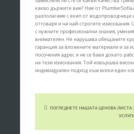
Замисляли ли сте се какви качества тря
какво държите вие? Ние от PlumberSofia
разполагаме с екип от водопроводчици 
отговаря и на най-строгите изисквания. 
с нужните професионални знания, умения 
внимателен. Не нарушава обещаните кра
гаранция за вложените материали и за и
посочения адрес и не се бави докато ра
на тези изисквания. Той извършва висок
индивидуален подход към всеки един кл
ПОГЛЕДНЕТЕ НАШАТА ЦЕНОВА ЛИСТА 
УСЛУГ