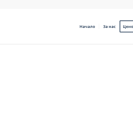
Начало
За нас
Цено