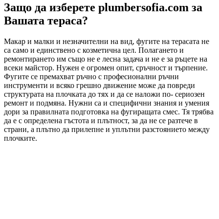
Защо да изберете plumbersofia.com за
Вашата тераса?
Макар и малки и незначителни на вид, фугите на терасата не
са само и единствено с козметична цел. Полагането и
ремонтирането им също не е лесна задача и не е за ръцете на
всеки майстор. Нужен е огромен опит, сръчност и търпение.
Фугите се премахват ръчно с професионални ръчни
инструменти и всяко грешно движение може да повреди
структурата на плочката до тях и да се наложи по- сериозен
ремонт и подмяна. Нужни са и специфични знания и умения
дори за правилната подготовка на фугиращата смес. Тя трябва
да е с определена гъстота и плътност, за да не се разтече в
страни, а плътно да прилепне и уплътни разстоянието между
плочките.