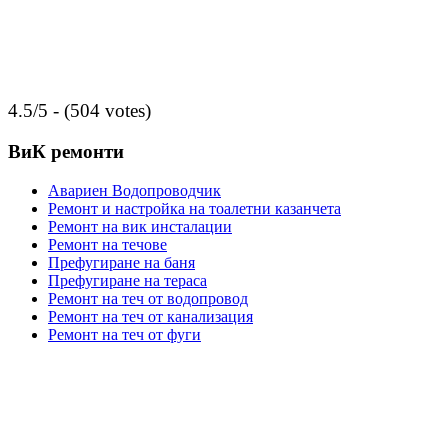
4.5/5 - (504 votes)
ВиК ремонти
Авариен Водопроводчик
Ремонт и настройка на тоалетни казанчета
Ремонт на вик инсталации
Ремонт на течове
Префугиране на баня
Префугиране на тераса
Ремонт на теч от водопровод
Ремонт на теч от канализация
Ремонт на теч от фуги
Този сайт го направихме за да може да
Ви информираме за услугите,
които изпълняваме по домовете в София, а именно –