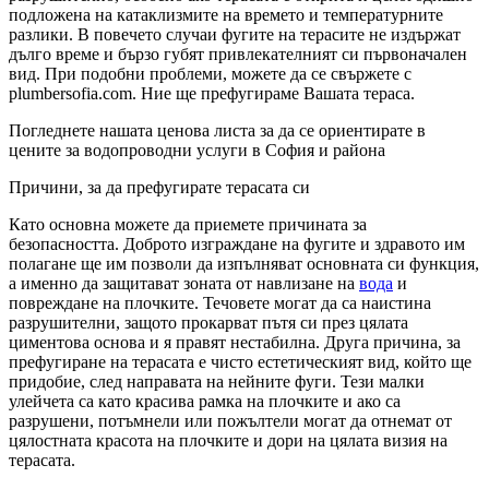
подложена на катаклизмите на времето и температурните
разлики. В повечето случаи фугите на терасите не издържат
дълго време и бързо губят привлекателният си първоначален
вид. При подобни проблеми, можете да се свържете с
plumbersofia.com. Ние ще префугираме Вашата тераса.
Погледнете нашата ценова листа за да се ориентирате в
цените за водопроводни услуги в София и района
Причини, за да префугирате терасата си
Като основна можете да приемете причината за
безопасността. Доброто изграждане на фугите и здравото им
полагане ще им позволи да изпълняват основната си функция,
а именно да защитават зоната от навлизане на
вода
и
повреждане на плочките. Течовете могат да са наистина
разрушителни, защото прокарват пътя си през цялата
циментова основа и я правят нестабилна. Друга причина, за
префугиране на терасата е чисто естетическият вид, който ще
придобие, след направата на нейните фуги. Тези малки
улейчета са като красива рамка на плочките и ако са
разрушени, потъмнели или пожълтели могат да отнемат от
цялостната красота на плочките и дори на цялата визия на
терасата.