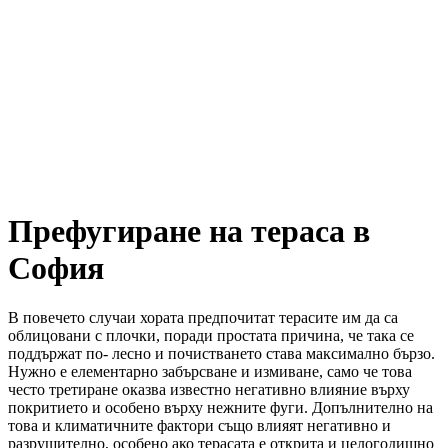
Префугиране на тераса в
София
В повечето случаи хората предпочитат терасите им да са
облицовани с плочки, поради простата причина, че така се
поддържат по- лесно и почистването става максимално бързо.
Нужно е елементарно забърсване и измиване, само че това
често третиране оказва известно негативно влияние върху
покритието и особено върху нежните фуги. Допълнително на
това и климатичните фактори също влияят негативно и
разрушително, особено ако терасата е открита и целогодишно