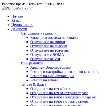
Работно време: Пон-Пет; 09:00 - 18:00
Начало
За нас
Ценова листа
Дейности
Отпушване на канали
Видеодиагностика на канали
Отпушване на мивки
Отпушване на сифони
Отпушване на тоалетни
Отпушване с ВОМА
Отпушване шахти
ВиК ремонти
Авариен Водопроводчик
Ремонт и настройка на тоалетни казанчета
Ремонт на вик инсталации
Ремонт на течове
Течове & Влага
Откриване на теч в баня
Откриване на теч от открита тераса
Откриване на течове в подземни гаражи
Откриване на течове с термокамера
Откриване на течове с ултразвук