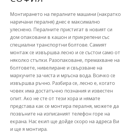
Монтирането на пералните машини (накратко
наричани пералня) днес е максимално
улеснено. Пералните пристигат в новият си
дом опаковани в кашон и прикрепени със
специални транспортни болтове. Самият
монтаж се извършва лесно и се състои само от
няколко стъпки. Разопаковане, премахване на
болтовете, нивелиране и свързване на
маркучите за чиста и мръсна вода. Всичко се
извършва ръчно. Разбира се, лесно е, когато
човек има достатъчно познания и известен
опит. Ако не сте от тези хора и нямате
представа как се монтира пералня, можете да
позвъните на изписаният телефон горе на
екрана. Нас екип ще дойде скоро на адреса Ви
и ще я монтира.