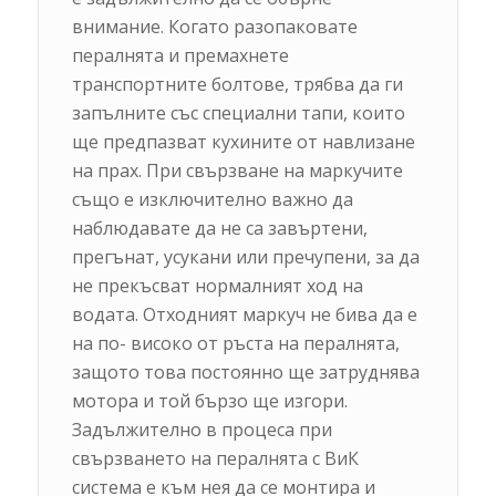
внимание. Когато разопаковате
пералнята и премахнете
транспортните болтове, трябва да ги
запълните със специални тапи, които
ще предпазват кухините от навлизане
на прах. При свързване на маркучите
също е изключително важно да
наблюдавате да не са завъртени,
прегънат, усукани или пречупени, за да
не прекъсват нормалният ход на
водата. Отходният маркуч не бива да е
на по- високо от ръста на пералнята,
защото това постоянно ще затруднява
мотора и той бързо ще изгори.
Задължително в процеса при
свързването на пералнята с ВиК
система е към нея да се монтира и