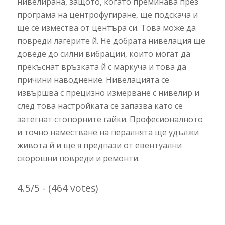
нивелирана, защото, когато преминава през
програма на центрофугиране, ще подскача и
ще се измества от центъра си. Това може да
повреди лагерите й. Не добрата нивелация ще
доведе до силни вибрации, които могат да
прекъснат връзката й с маркуча и това да
причини наводнение. Нивелацията се
извършва с прецизно измерване с нивелир и
след това настройката се запазва като се
затегнат стопорните гайки. Професионалното
и точно наместване на пералнята ще удължи
живота й и ще я предпази от евентуални
скорошни повреди и ремонти.
4.5/5 - (464 votes)