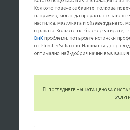
Когато нещо във ВиК инсталацията ви не
Колкото повече се бавите, толкова пове
например, могат да прераснат в наводнен
настилка, мазилката и обзавеждането, м
сградата. Колкото по-бързо реагирате, т
ВиК
проблеми, потърсете истински профе
от PlumberSofia.com. Нашият водопрово
оптимално най-добрия начин във вашия 
ПОГЛЕДНЕТЕ НАШАТА ЦЕНОВА ЛИСТА 
УСЛУГ