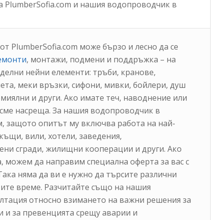
на PlumberSofia.com и нашия водопроводчик в
 PlumberSofia.com може бързо и лесно да се
емонти
, монтажи, подмени и поддръжка – на
тделни нейни елементи: тръби, кранове,
чета, меки връзки, сифони, мивки, бойлери, душ
омиялни и други. Ако имате теч, наводнение или
m сме насреща. За нашия водопроводчик в
 защото опитът му включва работа на най-
къщи, вили, хотели, заведения,
ни сгради, жилищни кооперации и други. Ако
а, можем да направим специална оферта за вас с
. Така няма да ви е нужно да търсите различни
тите време. Разчитайте също на нашия
лтация относно взимането на важни решения за
и и за превенцията срещу аварии и