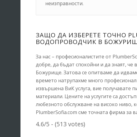
неизправности.
ЗАЩО ДА ИЗБЕРЕТЕ ТОЧНО PL
ВОДОПРОВОДЧИК В БОЖУРИЩ
За нас – професионалистите от PlumberSo
добре, да бъдат спокойни и да знаят, че
Божурище. Затова се опитваме да идваме
времето натрупахме много професионални
извършена ВиК услуга, вие получавате пи
материали. Цените на услугите са достъ
любезното обслужване на високо ниво, к
PlumberSofia.com сме точната фирма за 
4.6/5 - (513 votes)