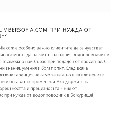
UMBERSOFIA.COM ПРИ НУЖДА ОТ
Е?
fia.com е особено важно клиентите да се чувстват
 винаги могат да разчитат на нашия водопроводчик в
 възможно най-бързо при подаден от вас сигнал. С
 знания, умения и богат опит. След всяка
смена гаранция не само за нея, но и за вложените
пни и остават непроменени. Ако държите на
оректността и прецизността – ние от
вас при нужда от водопроводчик в Божурище!