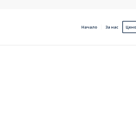
Начало
За нас
Цено