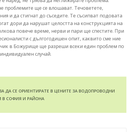
 е наред, не трябва да неглижирате проблема.
че проблемите ще се влошават. Течоветете,
ия и да стигнат до съседите. Те съсипват подовата
огат дори да нарушат целостта на конструкцията на
олкова повече време, нерви и пари ще спестите. При
сионалисти с дългогодишен опит, каквито сме ние
дчик в Божурище ще разреши всеки един проблем по
индивидуален случай.
ЗА ДА СЕ ОРИЕНТИРАТЕ В ЦЕНИТЕ ЗА ВОДОПРОВОДНИ
И В СОФИЯ И РАЙОНА