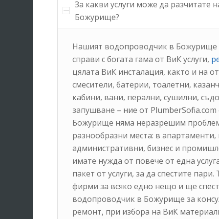
За какви услуги може да разчитате 
Божурище?
Нашият водопроводчик в Божурище от
справи с богата гама от ВиК услуги,
р
цялата ВиК инсталация, както и на о
смесители, батерии, тоалетни, казан
кабини, вани, перални, сушилни, съд
запушване – ние от PlumberSofia.co
Божурище няма неразрешим проблем,
разнообразни места: в апартаменти, 
административни, бизнес и промишле
имате нужда от повече от една услуг
пакет от услуги, за да спестите пари
фирми за всяко едно нещо и ще спес
водопроводчик в Божурище за консу
ремонт, при избора на ВиК материал