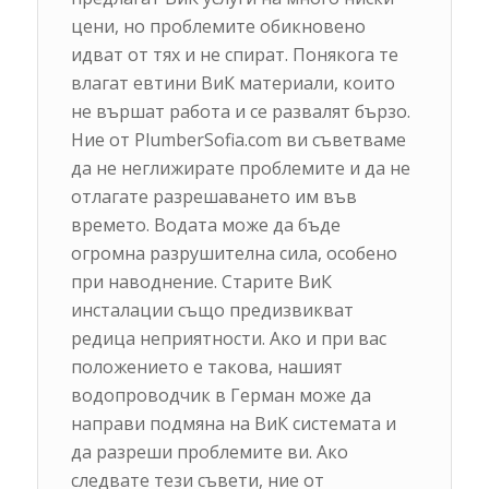
цени, но проблемите обикновено
идват от тях и не спират. Понякога те
влагат евтини ВиК материали, които
не вършат работа и се развалят бързо.
Ние от PlumberSofia.com ви съветваме
да не неглижирате проблемите и да не
отлагате разрешаването им във
времето. Водата може да бъде
огромна разрушителна сила, особено
при наводнение. Старите ВиК
инсталации също предизвикват
редица неприятности. Ако и при вас
положението е такова, нашият
водопроводчик в Герман може да
направи подмяна на ВиК системата и
да разреши проблемите ви. Ако
следвате тези съвети, ние от