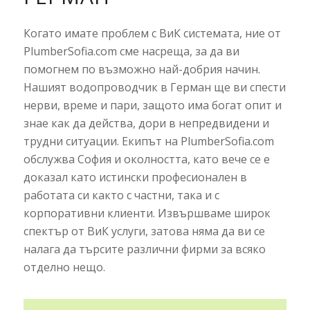
Когато имате проблем с ВиК системата, ние от
PlumberSofia.com сме насреща, за да ви
помогнем по възможно най-добрия начин.
Нашият водопроводчик в Герман ще ви спести
нерви, време и пари, защото има богат опит и
знае как да действа, дори в непредвидени и
трудни ситуации. Екипът на PlumberSofia.com
обслужва София и околността, като вече се е
доказал като истински професионален в
работата си както с частни, така и с
корпоративни клиенти. Извършваме широк
спектър от ВиК услуги, затова няма да ви се
налага да търсите различни фирми за всяко
отделно нещо.