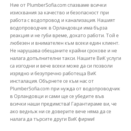
Ние от PlumberSofia.com спазваме всички
изисквания за качество и безопасност при
работа с водопровод и канализация. Нашият
водопроводчик в Орландовци има бърза
реакция и не губи време, докато работи. Той е
любезен и внимателен към всеки един клиент.
Не нарушава обещаните крайни срокове и не
налага допълнителни такси. Нашите ВиК услуги
са изгодни и вече всеки може да си позволи
изрядно и безупречно работеща ВиК
инсталация. Обърнете се към нас от
PlumberSofia.com при нужда от водопроводчик
в Орландовци и сами ще се убедите във
всички наши предимства! Гарантираме ви, че
ако веднъж ни се доверите вече няма да се
налага да търсите други ВиК фирми!