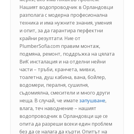
Нашият водопроводчик в Орландовци
разполага с модерна професионална
техника и има нужните знания, умения
и опит, за да гарантира перфектни
крайни резултати. Ние от
PlumberSofia.com правим монтаж,
подмяна, ремонт, поддръжка на цялата
ВиК инсталация и на отделни нейни
части – тръби, кранчета, мивки,
тоалетна, душ кабина, вана, бойлер,
водомери, пералня, сушилня,
съдомиялна, смесители и много други
неща. В случай, че имате
запушване
,
влага, теч наводнение – нашият
водопроводчик в Орландовци ще се
опита да разреши всеки един проблем
без да се налага да кърти. Опитът на