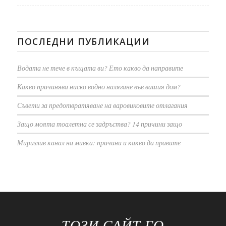
ПОСЛЕДНИ ПУБЛИКАЦИИ
Водата не тече в къщата ви? Ето какво да направите
Какво причинява ниско водно налягане във вашия дом?
Съвети за предотвратяване на варовиковите отлагания
Защо моята тоалетна се задръства? 14 причини защо
Миризлив канал на мивка: причини и какво да правите
ТОЗИ САЙТ ГО