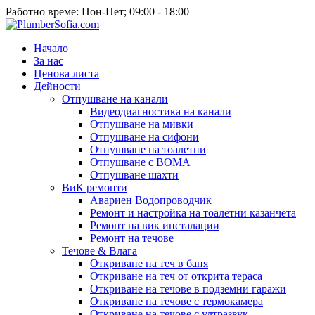
Работно време: Пон-Пет; 09:00 - 18:00
Начало
За нас
Ценова листа
Дейности
Отпушване на канали
Видеодиагностика на канали
Отпушване на мивки
Отпушване на сифони
Отпушване на тоалетни
Отпушване с ВОМА
Отпушване шахти
ВиК ремонти
Авариен Водопроводчик
Ремонт и настройка на тоалетни казанчета
Ремонт на вик инсталации
Ремонт на течове
Течове & Влага
Откриване на теч в баня
Откриване на теч от открита тераса
Откриване на течове в подземни гаражи
Откриване на течове с термокамера
Откриване на течове с ултразвук