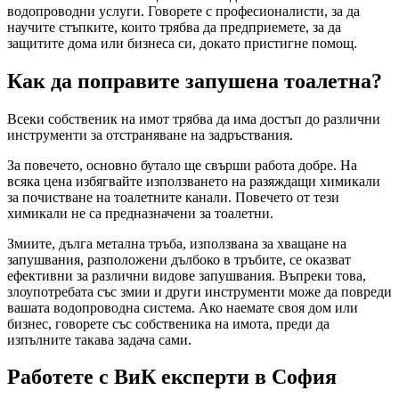
водопроводни услуги. Говорете с професионалисти, за да
научите стъпките, които трябва да предприемете, за да
защитите дома или бизнеса си, докато пристигне помощ.
Как да поправите запушена тоалетна
?
Всеки собственик на имот трябва да има достъп до различни
инструменти за отстраняване на задръствания.
За повечето, основно бутало ще свърши работа добре. На
всяка цена избягвайте използването на разяждащи химикали
за почистване на тоалетните канали. Повечето от тези
химикали не са предназначени за тоалетни.
Змиите, дълга метална тръба, използвана за хващане на
запушвания, разположени дълбоко в тръбите, се оказват
ефективни за различни видове запушвания. Въпреки това,
злоупотребата със змии и други инструменти може да повреди
вашата водопроводна система. Ако наемате своя дом или
бизнес, говорете със собственика на имота, преди да
изпълните такава задача сами.
Работете с ВиК експерти в София