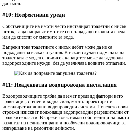
достъпно.
#10: Неефективни уреди
Собствениците на имоти често инсталират тоалетни с нисък
поток, за да направят имотите си по-щадящи околната среда
или да спестят от сметките за вода.
Въпреки това тоалетните с нисък дебит може да не са
подходящи за всяка ситуация. В някои случаи подмяната на
тоалетната с модел с по-висок капацитет може да задоволи
водопроводните нужди, без да увеличава водните отпадъци.
#11: Неадекватна водопроводна инсталация
Водопроводчиците трябва да вземат предвид фактори като
гравитация, степен и водна сила, когато проектират и
инсталират жилищни водопроводни системи. Повечето нови
строежи изискват подходящи водопроводни разрешителни от
градските власти. Въпреки това, някои собственици на имоти
разчитат на нелицензирани и необучени водопроводчици за
извършване на ремонтни дейности.