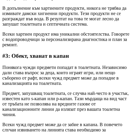
В допълнение към хартиените продукти, никога не трябва да
измивате дамски хигиенни продукти. Тези продукти не се
разграждат във вода. В резултат на това те могат лесно да
запушат тоалетната и септичната система.
Всеки хартиен продукт има уникални обстоятелства. Говорете
с водопроводчици за персонализирана диагностика и план за
ремонт.
#3: Обект, хванат в капан
Понякога чужди предмети попадат в тоалетната. Независимо
дали става въпрос за деца, които играят игри, или нещо
съборено от рафт, всеки чужд предмет може да попадне в
канализацията на тоалетната.
Предмет, запушващ тоалетната, се случва най-често в участък,
известен като s-капан или p-капан. Тази мърдаща на вид част
от тръбата не позволява на вредните газове от
канализационните линии да излязат през вашата тоалетна
чиния.
Всеки чужд предмет може да се забие в капана. В повечето
случаи извиването на линията става необходимо за