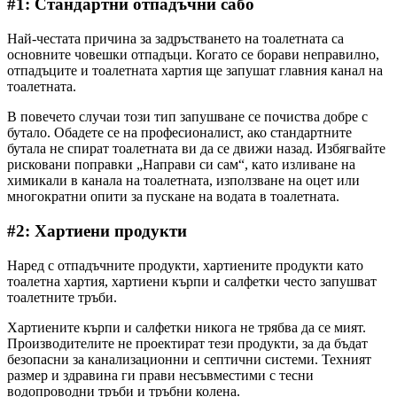
#1: Стандартни отпадъчни сабо
Най-честата причина за задръстването на тоалетната са
основните човешки отпадъци. Когато се борави неправилно,
отпадъците и тоалетната хартия ще запушат главния канал на
тоалетната.
В повечето случаи този тип запушване се почиства добре с
бутало. Обадете се на професионалист, ако стандартните
бутала не спират тоалетната ви да се движи назад. Избягвайте
рисковани поправки „Направи си сам“, като изливане на
химикали в канала на тоалетната, използване на оцет или
многократни опити за пускане на водата в тоалетната.
#2: Хартиени продукти
Наред с отпадъчните продукти, хартиените продукти като
тоалетна хартия, хартиени кърпи и салфетки често запушват
тоалетните тръби.
Хартиените кърпи и салфетки никога не трябва да се мият.
Производителите не проектират тези продукти, за да бъдат
безопасни за канализационни и септични системи. Техният
размер и здравина ги прави несъвместими с тесни
водопроводни тръби и тръбни колена.