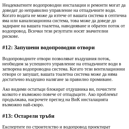
Неадекватните водопроводни инсталации и ремонти могат да
доведат до неправилно управление на отпадъчните води.
Когато водата не може да изтече от вашата система в септична
яма или канализационна система, това може да доведе до
задиране на вашата тоалетна, наводняване и обратен поток от
водопровод. Всички тези резултати носят значителни
рискове.
#12: Запушени водопроводни отвори
Водопроводните отвори позволяват въздушния поток,
необходим за успешното управление на отпадъчните води в
затворена водопроводна система. Когато тези вентилационни
отвори се запушат, вашата тоалетна система може да няма
достатъчно въздушно налягане за правилно промиване.
Ако видими остатъци блокират отдушника ви, почистете
колкото е възможно повече от отпадъците. Ако проблемът
продължава, насрочете преглед на ВиК инсталацията
възможно най-скоро.
#13: Остарели тръби
Експертите по строителство и водопровод проектират