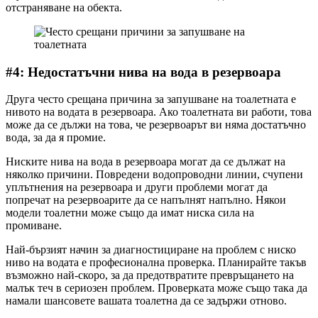
отстраняване на обекта.
#4: Недостатъчни нива на вода в резервоара
Друга често срещана причина за запушване на тоалетната е
нивото на водата в резервоара. Ако тоалетната ви работи, това
може да се дължи на това, че резервоарът ви няма достатъчно
вода, за да я промие.
Ниските нива на вода в резервоара могат да се дължат на
няколко причини. Повредени водопроводни линии, счупени
уплътнения на резервоара и други проблеми могат да
попречат на резервоарите да се напълнят напълно. Някои
модели тоалетни може също да имат ниска сила на
промиване.
Най-бързият начин за диагностициране на проблем с ниско
ниво на водата е професионална проверка. Планирайте такъв
възможно най-скоро, за да предотвратите превръщането на
малък теч в сериозен проблем. Проверката може също така да
намали шансовете вашата тоалетна да се задържи отново.