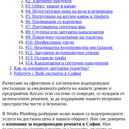
#2: Хартиени продукти
#3: Обект, хванат в капан
#4: Недостатъчни нива на вода в резервоара
#5: Натрупване на котлен камък в тръбите
#6: Промиващи се кърпички
#7: Претоварена септична яма
#8: Счупена или запушена канализация
#9: Повредено уплътнение на тоалетна
#10: Неефективни уреди
#11: Неадекватна водопроводна инсталация
#12: Запушени водопроводни отвори
#13: Остарели тръби
#14: Канализация и септични наводнения
Как да поправите запушена тоалетна?
Работете с ВиК експерти в София
Разчитаме на ефективни и хигиенични водопроводни
инсталации за ежедневната работа на нашите домове и
предприятия. Когато тези системи се повредят, се нуждаем от
целенасочени решения, за да поддържаме нашите вътрешни
пространства чисти и безопасни.
В Works Plumbing разбираме колко важни са водопроводните
услуги на достъпна цена в нашата общност. Ние сме доверена
и
компания за водопроводни ремонти в София
. Ние