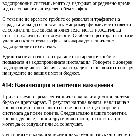
водопроводни системи, които да издържат определено време
и да се справят с определен обем трафик.
С течение на времето тръбите се развалят и трафикът на
сградата може да се промени. Например фирми, които някога
са се хвалили със скромна клиентела, могат изведнъж да
станат изключително популярни. Особено в ресторантите този
увеличен клиентски трафик натоварва допълнително
водопроводните системи.
Единственият начин за справяне с остарелите тръби е
подмяната на водопроводната инсталация. Говорете с доверен
водопроводчик от София, за да създадете план, който отговаря
на нуждите на вашия имот и бюджет.
#14: Канализация и септични наводнения
При екстремно време септичните и канализационни системи
бързо се претоварват. В резултат на това водата, навлизаща в
канализацията или вашето септично поле, ще попречи на
системата да поеме повече. Следователно вашите тоалетни,
канали, душове, вани и други водопроводни инсталации
могат да се запушат или да се запушат.
Септичните и канализационни наводнения изискват спешни