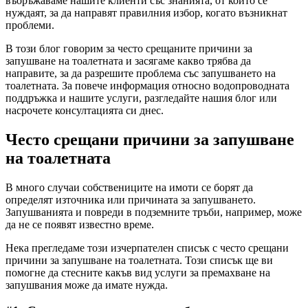
въоръжаваме нашите клиенти със знанията, от които се
нуждаят, за да направят правилния избор, когато възникнат
проблеми.
В този блог говорим за често срещаните причини за
запушване на тоалетната и засягаме какво трябва да
направите, за да разрешите проблема със запушването на
тоалетната. За повече информация относно водопроводната
поддръжка и нашите услуги, разгледайте нашия блог или
насрочете консултацията си днес.
Често срещани причини за запушване
на тоалетната
В много случаи собствениците на имоти се борят да
определят източника или причината за запушването.
Запушванията и повреди в подземните тръби, например, може
да не се появят известно време.
Нека прегледаме този изчерпателен списък с често срещани
причини за запушване на тоалетната. Този списък ще ви
помогне да стесните какъв вид услуги за премахване на
запушвания може да имате нужда.