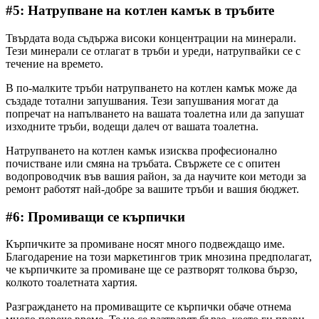
#5: Натрупване на котлен камък в тръбите
Твърдата вода съдържа високи концентрации на минерали.
Тези минерали се отлагат в тръби и уреди, натрупвайки се с
течение на времето.
В по-малките тръби натрупването на котлен камък може да
създаде тотални запушвания. Тези запушвания могат да
попречат на напълването на вашата тоалетна или да запушат
изходните тръби, водещи далеч от вашата тоалетна.
Натрупването на котлен камък изисква професионално
почистване или смяна на тръбата. Свържете се с опитен
водопроводчик във вашия район, за да научите кои методи за
ремонт работят най-добре за вашите тръби и вашия бюджет.
#6: Промиващи се кърпички
Кърпичките за промиване носят много подвеждащо име.
Благодарение на този маркетингов трик мнозина предполагат,
че кърпичките за промиване ще се разтворят толкова бързо,
колкото тоалетната хартия.
Разграждането на промиващите се кърпички обаче отнема