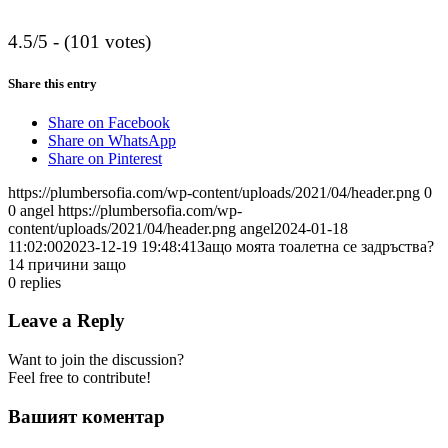
4.5/5 - (101 votes)
Share this entry
Share on Facebook
Share on WhatsApp
Share on Pinterest
https://plumbersofia.com/wp-content/uploads/2021/04/header.png
0
0
angel
https://plumbersofia.com/wp-
content/uploads/2021/04/header.png
angel
2024-01-18
11:02:00
2023-12-19 19:48:41
Защо моята тоалетна се задръства?
14 причини защо
0
replies
Leave a Reply
Want to join the discussion?
Feel free to contribute!
Вашият коментар