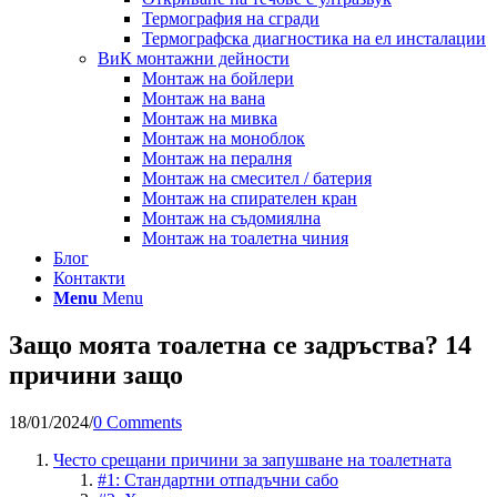
Термография на сгради
Термографска диагностика на ел инсталации
ВиК монтажни дейности
Монтаж на бойлери
Монтаж на вана
Монтаж на мивка
Монтаж на моноблок
Монтаж на пералня
Монтаж на смесител / батерия
Монтаж на спирателен кран
Монтаж на съдомиялна
Монтаж на тоалетна чиния
Блог
Контакти
Menu
Menu
Защо моята тоалетна се задръства? 14
причини защо
18/01/2024
/
0 Comments
Често срещани причини за запушване на тоалетната
#1: Стандартни отпадъчни сабо