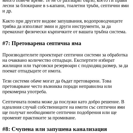
много повече време. Те не се разтварят бързо, което ги прави
лесни за блокиране в s-капани, тоалетни тръби, септични ями
и др.
Както при другите видове запушвания, водопроводчиците
трябва да използват змии и други инструменти, за да
премахнат физически кърпичките от вашата тръбна система.
#7: Претоварена септична яма
Производителите проектират септични системи за обработка
на очаквано количество отпадъци. Експертите избират
жилищни или търговски резервоари с подходящ размер, за да
поемат отпадъците от имота.
Тези системи обаче могат да бъдат претоварени. Това
претоварване често възниква поради неправилна или
прекомерна употреба.
Септичната помпа може да послужи като добро решение. В
идеалния случай собствениците на имоти със септични ями
ще получат необходимите септични подобрения или ще
променят практиките за промиване.
#8: Счупена или запушена канализация